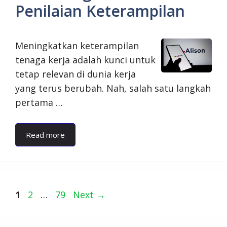
Penilaian Keterampilan
Meningkatkan keterampilan
tenaga kerja adalah kunci untuk
tetap relevan di dunia kerja
yang terus berubah. Nah, salah satu langkah
pertama …
Read more
Page
Page
Page
1
2
…
79
Next
→